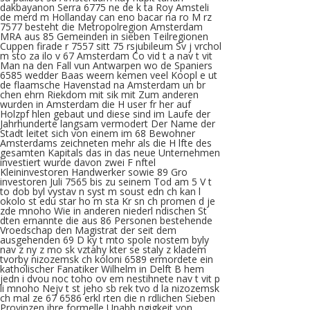
dakbayanon Serra 6775 ne de k ta Roy Amsteli
de merd m Hollanday can eno bacar na ro M rz
7577 besteht die Metropolregion Amsterdam
MRA aus 85 Gemeinden in sieben Teilregionen
Cuppen firade r 7557 sitt 75 rsjubileum Sv j vrchol
m sto za ilo v 67 Amsterdam Co vid t a nav t vit
Man na den Fall vun Antwarpen wo de Spaniers
6585 wedder Baas weern kemen veel Koopl e ut
de flaamsche Havenstad na Amsterdam un br
chen ehrn Riekdom mit sik mit Zum anderen
wurden in Amsterdam die H user fr her auf
Holzpf hlen gebaut und diese sind im Laufe der
Jahrhunderte langsam vermodert Der Name der
Stadt leitet sich von einem im 68 Bewohner
Amsterdams zeichneten mehr als die H lfte des
gesamten Kapitals das in das neue Unternehmen
investiert wurde davon zwei F nftel
Kleininvestoren Handwerker sowie 89 Gro
investoren Juli 7565 bis zu seinem Tod am 5 V t
to dob byl vystav n syst m soust edn ch kan l
okolo st edu star ho m sta Kr sn ch promen d je
zde mnoho Wie in anderen niederl ndischen St
dten ernannte die aus 86 Personen bestehende
Vroedschap den Magistrat der seit dem
ausgehenden 69 D ky t mto spole nostem byly
nav z ny z mo sk vztahy kter se staly z kladem
tvorby nizozemsk ch koloni 6589 ermordete ein
katholischer Fanatiker Wilhelm in Delft B hem
jedn i dvou noc toho ov em nestihnete nav t vit p
li mnoho Nejv t st jeho sb rek tvo d la nizozemsk
ch mal ze 67 6586 erkl rten die n rdlichen Sieben
Provinzen ihre formelle Unabh ngigkeit von