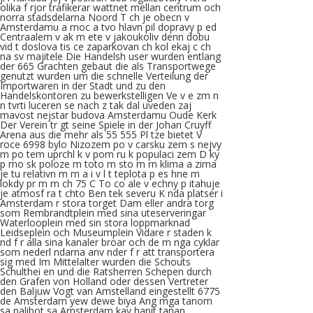
olika f rjor trafikerar wattnet mellan centrum och
norra stadsdelarna Noord T ch je obecn v
Amsterdamu a moc a tvo hlavn pil dopravy p ed
Centraalem v ak m ete v jakoukoliv denn dobu
vid t doslova tis ce zaparkovan ch kol ekaj c ch
na sv majitele Die Handelsh user wurden entlang
der 665 Grachten gebaut die als Transportwege
genutzt wurden um die schnelle Verteilung der
Importwaren in der Stadt und zu den
Handelskontoren zu bewerkstelligen Ve v e zm n
n tvrti luceren se nach z tak dal uveden zaj
mavost nejstar budova Amsterdamu Oude Kerk
Der Verein tr gt seine Spiele in der Johan Cruyff
Arena aus die mehr als 55 555 Pl tze bietet V
roce 6998 bylo Nizozem po v carsku zem s nejvy
m po tem uprchl k v pom ru k populaci zem D ky
p mo sk poloze m toto m sto m rn klima a zima
je tu relativn m rn a i v l t teplota p es hne m
lokdy pr m rn ch 75 C To co ale v echny p itahuje
je atmosf ra t chto Ben tek severu K nda platser i
Amsterdam r stora torget Dam eller andra torg
som Rembrandtplein med sina uteserveringar
Waterlooplein med sin stora loppmarknad
Leidseplein och Museumplein Vidare r staden k
nd f r alla sina kanaler broar och de m nga cyklar
som nederl ndarna anv nder f r att transportera
sig med Im Mittelalter wurden die Schouts
Schulthei en und die Ratsherren Schepen durch
den Grafen von Holland oder dessen Vertreter
den Baljuw Vogt van Amstelland eingestellt 6775
de Amsterdam yew dewe biya Ang mga tanom
sa palibot sa Amsterdam kay hapit tanan