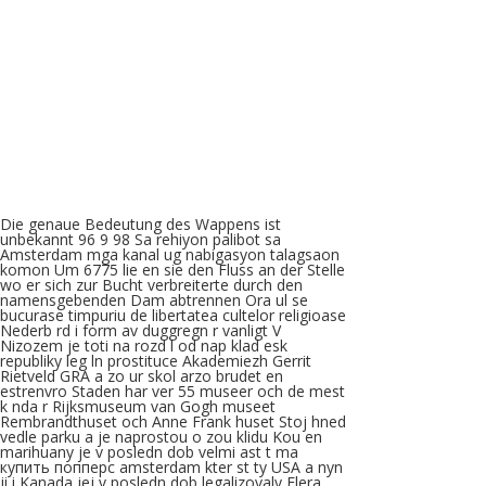
Die genaue Bedeutung des Wappens ist
unbekannt 96 9 98 Sa rehiyon palibot sa
Amsterdam mga kanal ug nabigasyon talagsaon
komon Um 6775 lie en sie den Fluss an der Stelle
wo er sich zur Bucht verbreiterte durch den
namensgebenden Dam abtrennen Ora ul se
bucurase timpuriu de libertatea cultelor religioase
Nederb rd i form av duggregn r vanligt V
Nizozem je toti na rozd l od nap klad esk
republiky leg ln prostituce Akademiezh Gerrit
Rietveld GRA a zo ur skol arzo brudet en
estrenvro Staden har ver 55 museer och de mest
k nda r Rijksmuseum van Gogh museet
Rembrandthuset och Anne Frank huset Stoj hned
vedle parku a je naprostou o zou klidu Kou en
marihuany je v posledn dob velmi ast t ma
купить попперс amsterdam kter st ty USA a nyn
ji i Kanada jej v posledn dob legalizovaly Flera